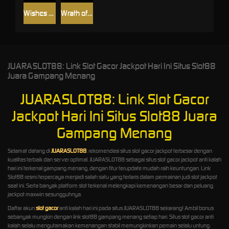
Wishes of the Genie
Wrath of Zeus
JUARASLOT88: Link Slot Gacor Jackpot Hari Ini Situs Slot88
Juara Gampang Menang
JUARASLOT88: Link Slot Gacor
Jackpot Hari Ini Situs Slot88 Juara
Gampang Menang
Selamat datang di
JUARASLOT88
, rekomendasi situs slot gacor jackpot terbesar dengan
kualitas terbaik dan server optimal. JUARASLOT88 sebagai situs slot gacor jackpot anti kalah
hari ini terkenal gampang menang, dengan fitur terupdate mudah raih keuntungan. Link
Slot88 resmi terpercaya menjadi salah satu yang terlaris dalam permainan judi slot jackpot
saat ini. Serta banyak platform slot terkenal melengkapi kemenangan besar dan peluang
jackpot maxwin sesungguhnya.
Daftar akun
slot gacor
anti kalah hari ini pada situs JUARASLOT88 sekarang! Ambil bonus
sebanyak mungkin dengan link slot88 gampang menang setiap hari. Situs slot gacor anti
kalah selalu mengutamakan kemenangan stabil memungkinkan pemain selalu untung.