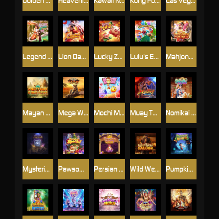
Golden Hatch
Heavenly Sage
Kawaii Neko
Kung Fu Warrior
Las Vegas Party
Legend of the White and Green Snake
Lion Dance Fortune
Lucky Zhu
Lulu's Enchanted Forest
Mahjong Fortune
Mayan Gold Hunt
Mega Wild Safari
Mochi Mochi
Muay Thai Arena
Nomikai Fever
Mysteries of Pandora
Pawsome Xmas
Persian Gems
Wild West Saloon
Pumpkin Night