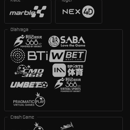
Olahraga
Crash Game