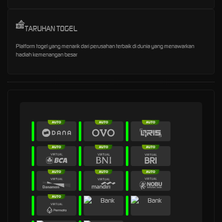
TARUHAN TOGEL
Platform togel yang menarik dari perusahan terbaik di dunia yang menawarkan
hadiah kemenangan besar