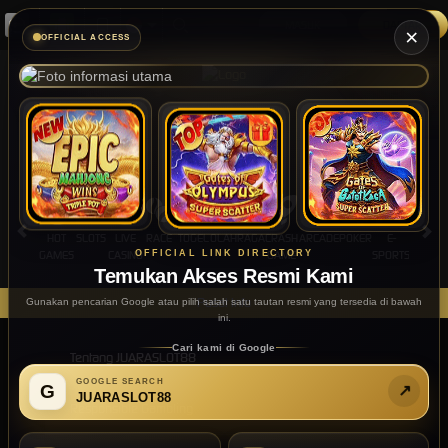
MASUK
DAFTAR
×
OFFICIAL ACCESS
HOT
SLOTS
LIVE
RACE
TOGEL
OLAHRAGA
CRASH
ARCADE
POKER
E-
SABUN
OFFICIAL LINK DIRECTORY
GAMES
CASINO
GAME
SPORTS
AYAM
Temukan Akses Resmi Kami
Pusat Info
Gunakan pencarian Google atau pilih salah satu tautan resmi yang tersedia di bawah
ini.
Cari kami di Google
Tentang JUARASLOT88
GOOGLE SEARCH
G
↗
JUARASLOT88
Responsible Gambling