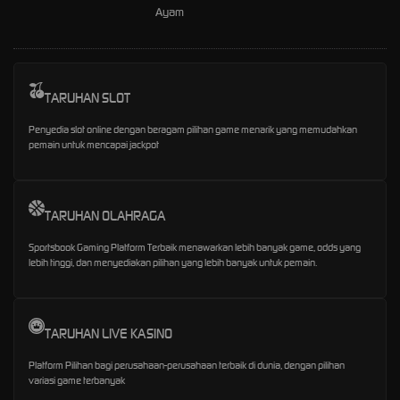
Ayam
TARUHAN SLOT
Penyedia slot online dengan beragam pilihan game menarik yang memudahkan
pemain untuk mencapai jackpot
TARUHAN OLAHRAGA
Sportsbook Gaming Platform Terbaik menawarkan lebih banyak game, odds yang
lebih tinggi, dan menyediakan pilihan yang lebih banyak untuk pemain.
TARUHAN LIVE KASINO
Platform Pilihan bagi perusahaan-perusahaan terbaik di dunia, dengan pilihan
variasi game terbanyak