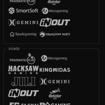
Arcade