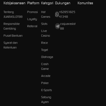
Kebijaksanaan
Platform
Kategori
Dukungan
Komunitas
Tentang
Promosi
Hot
+62851825
JUARASLOT88
Games
41348
Loyalty
Responsible
Slots
cssjuaraslot
Referral
Gambling
88
Live
Pusat Bantuan
Casino
Syarat dan
Race
Ketentuan
Togel
Olahraga
Crash
Game
Arcade
Poker
E-Sports
Sabung
Ayam