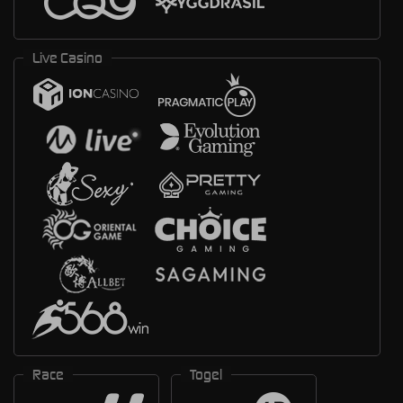
Live Casino
Race
Togel