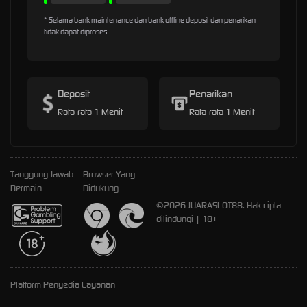
* Selama bank maintenance dan bank offline deposit dan penarikan
tidak dapat diproses
Deposit
Penarikan
Rata-rata 1 Menit
Rata-rata 1 Menit
Tanggung Jawab
Browser Yang
Bermain
Didukung
©2026 JUARASLOT88. Hak cipta
dilindungi | 18+
Platform Penyedia Layanan