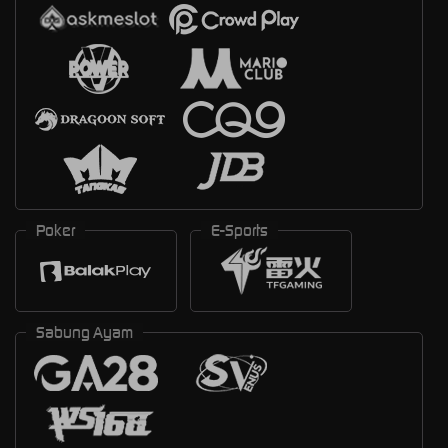
Poker
E-Sports
Sabung Ayam