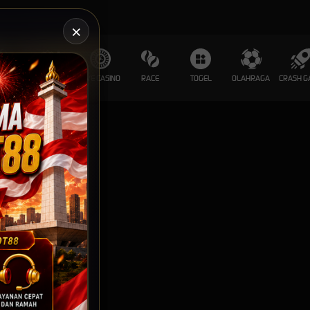
×
GAMES
SLOTS
LIVE CASINO
RACE
TOGEL
OLAHRAGA
CRASH 