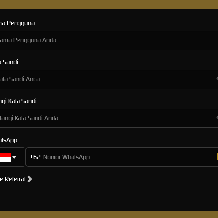
JUARASLOT8
Nikmati berbagai pe
ma Pengguna
JUARASL
App
a Sandi
Panduan in
Pindai kode QR
untuk Unduh
ngi Kata Sandi
Android APK
tsApp
+62
tus Slot88 Juara Gampang Menang
e Referral
 Gacor Jackpot Hari Ini Situs Slot8
esar dengan kualitas terbaik dan server optimal. JUARASLOT88 sebagai situs slot gacor jackpot anti
alam permainan judi slot jackpot saat ini. Serta banyak platform slot terkenal melengkapi kemen