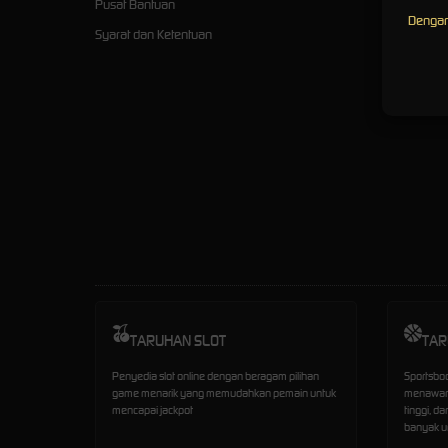
Pusat Bantuan
Referral
Dengan
Syarat dan Ketentuan
TARUHAN SLOT
TAR
Penyedia slot online dengan beragam pilihan
Sportsboo
game menarik yang memudahkan pemain untuk
menawark
mencapai jackpot
tinggi, d
banyak u