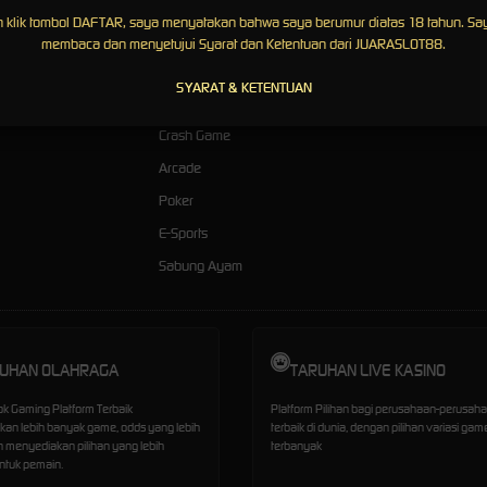
Live Casino
 klik tombol DAFTAR, saya menyatakan bahwa saya berumur diatas 18 tahun. Say
Race
membaca dan menyetujui Syarat dan Ketentuan dari JUARASLOT88.
Togel
SYARAT & KETENTUAN
Olahraga
Crash Game
Arcade
Poker
E-Sports
Sabung Ayam
UHAN OLAHRAGA
TARUHAN LIVE KASINO
k Gaming Platform Terbaik
Platform Pilihan bagi perusahaan-perusah
an lebih banyak game, odds yang lebih
terbaik di dunia, dengan pilihan variasi gam
an menyediakan pilihan yang lebih
terbanyak
ntuk pemain.