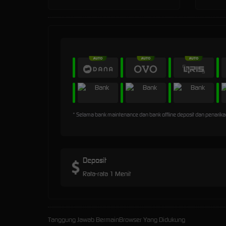
* Selama bank maintenance dan bank offline deposit dan penarikan
Deposit
Rata-rata 1 Menit
Tanggung Jawab Bermain
Browser Yang Didukung