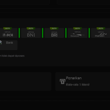
 tidak dapat diproses
Penarikan
Rata-rata 1 Menit