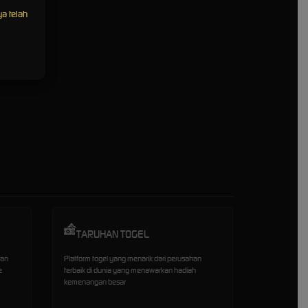
a telah
TARUHAN TOGEL
aan
Platform togel yang menarik dari perusahan
e
terbaik di dunia yang menawarkan hadiah
kemenangan besar