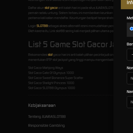
In
Daftar akun
slot gacor
anti kalah hari ini pada situs JUARASLOT88 sekarang!
pemain selalu untung. Sistem terbaru ini memberikan keunikan pada situs
Met
pertama kali kalian mendaftar. Keuntungan berlipat tanpa strategi atau pola t
Login
SLOT88
sebagai akses alternatif resmi memudahkan pemain akses keda
Oleh karena itu, Link slot88 sering kali menjadi pilihan utama pada di JUA
List 5 Game Slot Gacor Jack
Ban
Rekomendasi
slot
gacor hari ini anti kalah pilihan pecinta judi online yang 
menentukan RTP slot jackpot yang tinggi mampu mengembalikan modal pemain d
Nom
Slot Gacor Mahjong Ways
Slot Gacor Gate Of Olympus 1000
Slot Gacor Sweet Bonanza Super Scatter
Slot Gacor Starlight Princess 1000
Slot Gacor SLOT88 Olympus 1000
Nam
Kebijaksanaan
Platform
Tentang JUARASLOT88
Promosi
Responsible Gambling
Loyalty